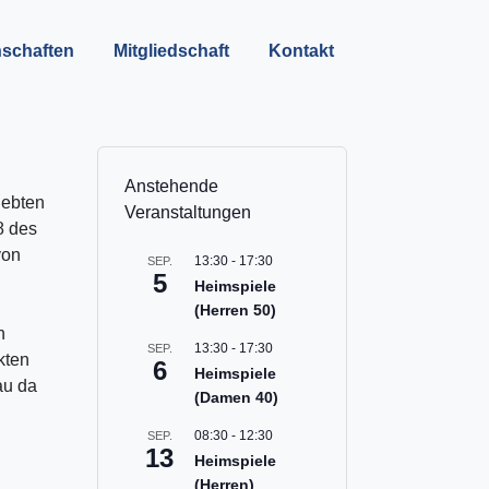
schaften
Mitgliedschaft
Kontakt
Anstehende
lebten
Veranstaltungen
8 des
von
13:30
-
17:30
SEP.
5
Heimspiele
(Herren 50)
n
13:30
-
17:30
SEP.
kten
6
Heimspiele
au da
(Damen 40)
08:30
-
12:30
SEP.
13
Heimspiele
(Herren)