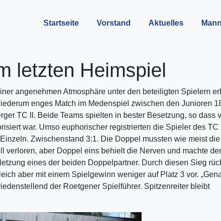
Startseite
Vorstand
Aktuelles
Mann
m letzten Heimspiel
ner angenehmen Atmosphäre unter den beteiligten Spielern er
iederum enges Match im Medenspiel zwischen den Junioren 1
r TC II. Beide Teams spielten in bester Besetzung, so dass 
isiert war. Umso euphorischer registrierten die Spieler des TC
 Einzeln. Zwischenstand 3:1. Die Doppel mussten wie meist die
l verloren, aber Doppel eins behielt die Nerven und machte de
erletzung eines der beiden Doppelpartner. Durch diesen Sieg rüc
leich aber mit einem Spielgewinn weniger auf Platz 3 vor. „Gen
iedenstellend der Roetgener Spielführer. Spitzenreiter bleibt