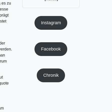
a es zu
resse
prägt
stet
Instagram
der
Facebook
werden.
man
erum
Chronik
ut
quote
am