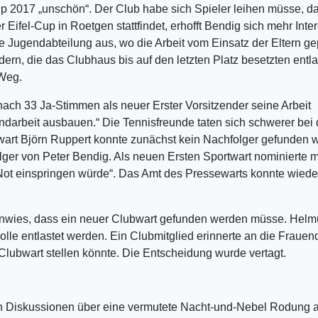
up 2017 „unschön“. Der Club habe sich Spieler leihen müsse, d
ifel-Cup in Roetgen stattfindet, erhofft Bendig sich mehr Inte
ie Jugendabteilung aus, wo die Arbeit vom Einsatz der Eltern ge
rn, die das Clubhaus bis auf den letzten Platz besetzten entla
Weg.
ach 33 Ja-Stimmen als neuer Erster Vorsitzender seine Arbeit
ndarbeit ausbauen.“ Die Tennisfreunde taten sich schwerer bei 
art Björn Ruppert konnte zunächst kein Nachfolger gefunden 
olger von Peter Bendig. Als neuen Ersten Sportwart nominierte 
 Not einspringen würde“. Das Amt des Pressewarts konnte wied
inwies, dass ein neuer Clubwart gefunden werden müsse. Helm
olle entlastet werden. Ein Clubmitglied erinnerte an die Frauen
Clubwart stellen könnte. Die Entscheidung wurde vertagt.
en Diskussionen über eine vermutete Nacht-und-Nebel Rodung 