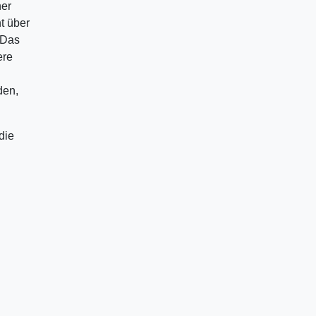
ner
t über
 Das
ere
den,
die